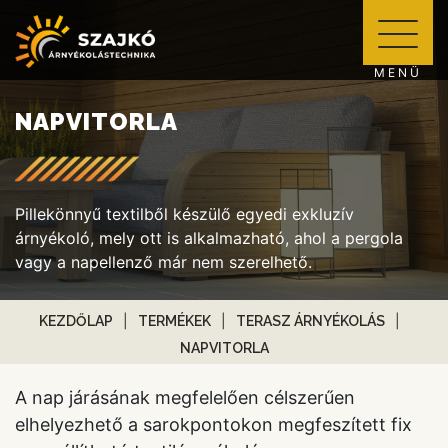
MENÜ
NAPVITORLA
Pillekönnyű textilből készülő egyedi exkluzív
árnyékoló, mely ott is alkalmazható, ahol a pergola
vagy a napellenző már nem szerelhető.
KEZDŐLAP
TERMÉKEK
TERASZ ÁRNYÉKOLÁS
NAPVITORLA
A nap járásának megfelelően célszerűen
elhelyezhető a sarokpontokon megfeszített fix