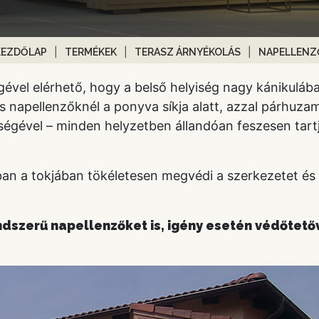
KEZDŐLAP
TERMÉKEK
TERASZ ÁRNYÉKOLÁS
NAPELLENZ
gével elérhető, hogy a belső helyiség nagy kánikulába
s napellenzőknél a ponyva síkja alatt, azzal párhuz
ségével – minden helyzetben állandóan feszesen tart
ban a tokjában tökéletesen megvédi a szerkezetet és
rendszerű napellenzőket is, igény esetén védőtető