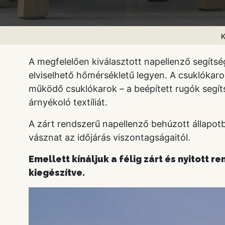
A megfelelően kiválasztott napellenző segítsé
elviselhető hőmérsékletű legyen. A csuklókaro
működő csuklókarok – a beépített rugók segít
árnyékoló textíliát.
A zárt rendszerű napellenző behúzott állapot
vásznat az időjárás viszontagságaitól.
Emellett kínáljuk a félig zárt és nyitott 
kiegészítve.