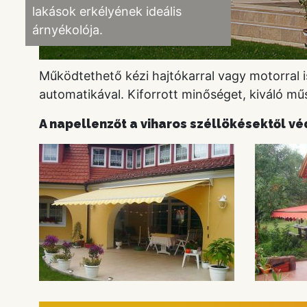
lakások erkélyének ideális
árnyékolója.
Működtethető kézi hajtókarral vagy motorral i
automatikával. Kiforrott minőséget, kiváló műs
A napellenzőt a viharos széllökésektől vé