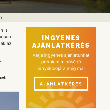
Ő
n is
amosan
INGYENES
ják az
AJÁNLATKÉRÉS
Kérje ingyenes ajánlatunkat
 a
prémium minőségű
árnyékolójára még ma!
vel
AJÁNLATKÉRÉS