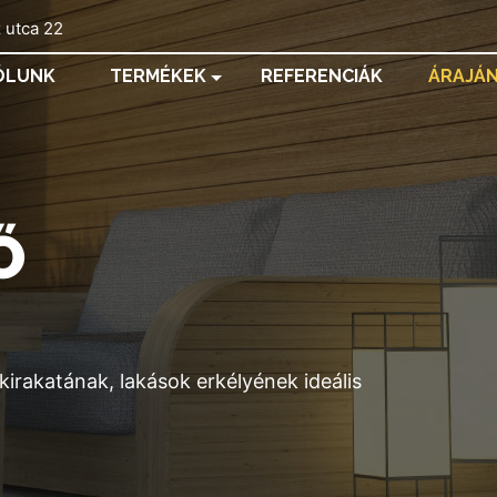
 utca 22
ÓLUNK
TERMÉKEK
REFERENCIÁK
ÁRAJÁ
Ő
kirakatának, lakások erkélyének ideális