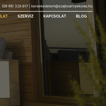
(06 88) 329 617 | kereskedelem@szajkoarnyekolas.hu
NLAT
SZERVIZ
KAPCSOLAT
BLOG