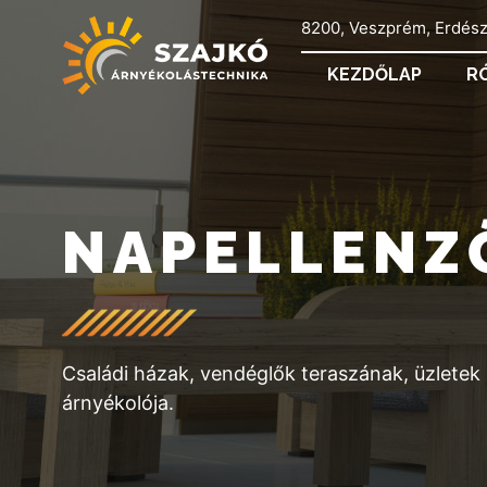
8200, Veszprém, Erdész
KEZDŐLAP
R
NAPELLENZ
Családi házak, vendéglők teraszának, üzletek 
árnyékolója.